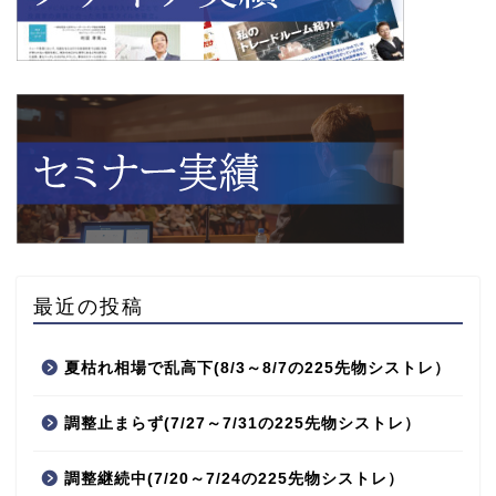
最近の投稿
夏枯れ相場で乱高下(8/3～8/7の225先物シストレ）
調整止まらず(7/27～7/31の225先物シストレ）
調整継続中(7/20～7/24の225先物シストレ）