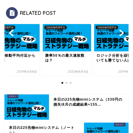
RELATED POST
先物売買手法
日経先物売買手法
日経先物売買手法
00日移動平均付近から
勝率50％の最大連敗数
ロジック分析を頑張
下落
は？
いても勝てない人は
2019年4月8日
2020年8月4日
2019年1
本日の225先物miniシステム（330円の
損失/8月の成績結果+155...
本日の225先物miniシステム（ノート
ㇾ）