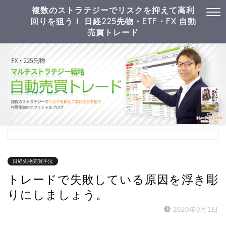
複数のストラテジーでリスクを抑えて高利
回りを狙う！ 日経225先物・ETF・FX 自動
売買トレード
日経先物売買手法
トレードで失敗している原因を浮き彫
りにしましょう。
2020年9月1日