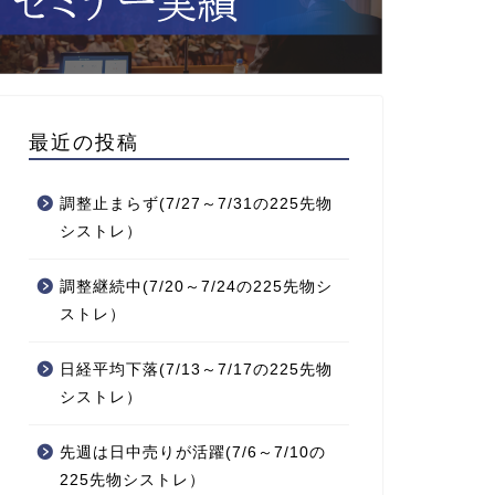
最近の投稿
調整止まらず(7/27～7/31の225先物
シストレ）
調整継続中(7/20～7/24の225先物シ
ストレ）
日経平均下落(7/13～7/17の225先物
シストレ）
先週は日中売りが活躍(7/6～7/10の
225先物シストレ）