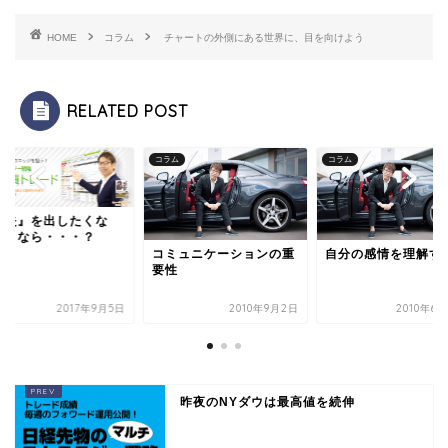
HOME
コラム
チャートの外側にある世界に、目を向けよう
RELATED POST
ム
コラム
コラム
損失』を出したくな
！ なら・・・？
コミュニケーションの重
自分の感情を理解す
要性
2017年9月5日
2010年9月2日
2010年6
昨夜のNYダウは最高値を続伸