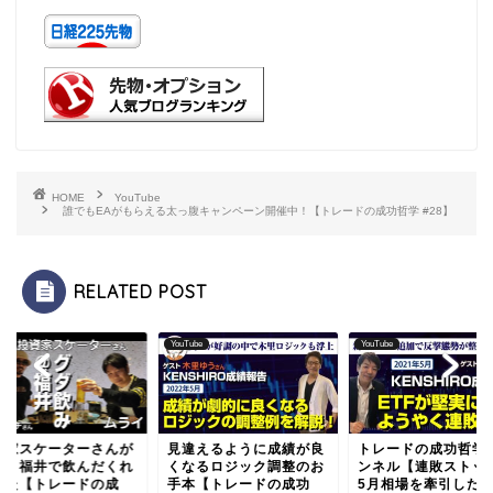
HOME
YouTube
誰でもEAがもらえる太っ腹キャンペーン開催中！【トレードの成功哲学 #28】
RELATED POST
ube
YouTube
YouTube
資家スケーターさんが
見違えるように成績が良
トレードの成功哲学
戦！福井で飲んだくれ
くなるロジック調整のお
ンネル【連敗ストッ
みた【トレードの成
手本【トレードの成功
5月相場を牽引した