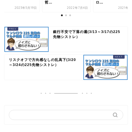
.
哲...
ロ...
2023年5月19日
2022年7月4日
2021年7
銀行不安で下落の週(3/13～3/17の225
先物シストレ）
リスクオフで方向感なしの乱高下(3/20
～3/24の225先物シストレ）