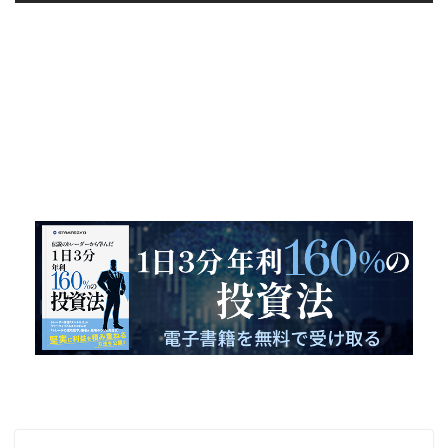
１日３分 年利１６０％を実現した投
資法