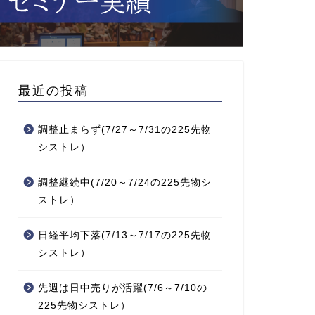
最近の投稿
調整止まらず(7/27～7/31の225先物
シストレ）
調整継続中(7/20～7/24の225先物シ
ストレ）
日経平均下落(7/13～7/17の225先物
シストレ）
先週は日中売りが活躍(7/6～7/10の
225先物シストレ）