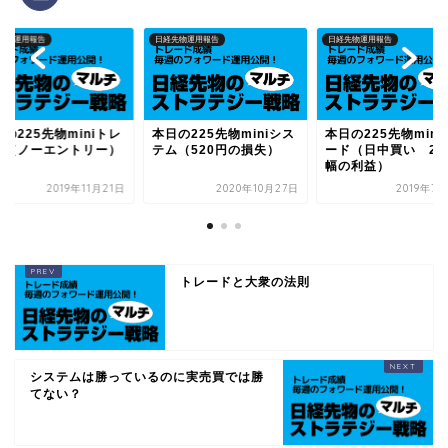
先物運用報告
日経先物運用報告
日経先物運用報告
の225先物miniトレ
本日の225先物miniシス
本日の225先物mini
ド（ノーエントリー）
テム（520円の損失）
ード（日中買い 20
幅の利益）
2019年11月21日
2020年10月27日
2019年7
トレードと大衆の法則
システムは勝っているのに実売買では勝
てない？