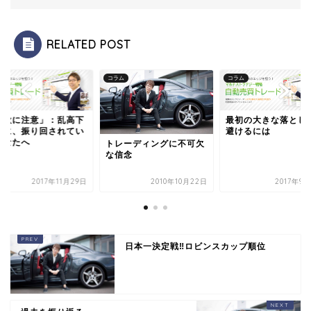
RELATED POST
ム
コラム
コラム
強欲に注意」：乱高下
最初の大きな落とし
場に、振り回されてい
避けるには
あなたへ
トレーディングに不可欠
な信念
2017年11月29日
2010年10月22日
2017年9
日本一決定戦‼︎ロビンスカップ順位