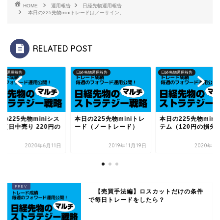
HOME
運用報告
日経先物運用報告
本日の225先物miniトレードはノーサイン。
RELATED POST
先物運用報告
日経先物運用報告
日経先物運用報告
の225先物miniシス
本日の225先物miniトレ
本日の225先物mini
ム（日中売り 220円の
ード（ノートレード）
テム（120円の損失
益）
2020年6月11日
2019年11月19日
2020年6
【売買手法編】ロスカットだけの条件
で毎日トレードをしたら？