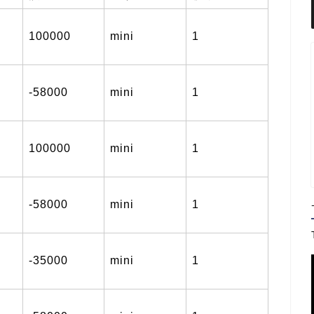
100000
mini
1
-58000
mini
1
100000
mini
1
-58000
mini
1
-35000
mini
1