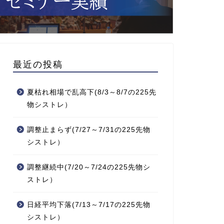
最近の投稿
夏枯れ相場で乱高下(8/3～8/7の225先
物シストレ）
調整止まらず(7/27～7/31の225先物
シストレ）
調整継続中(7/20～7/24の225先物シ
ストレ）
日経平均下落(7/13～7/17の225先物
シストレ）