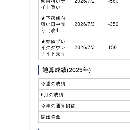
傾向狙いナ
2026/7/2
-580
イト買い
★下落傾向
狙い日中売
2026/7/3
-350
り（改4
★始値ブレ
イクダウン
2026/7/3
150
ナイト売り
通算成績(2025年)
今週の成績
6月の成績
今年の通算損益
開始資金