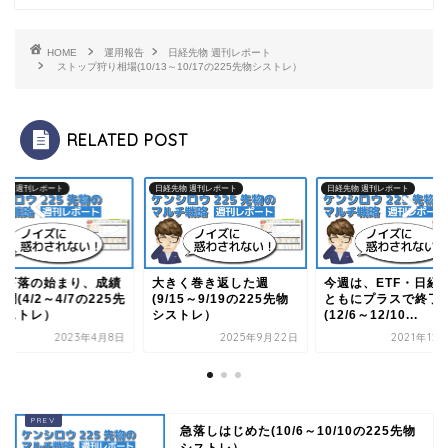
HOME
運用報告
日経先物 週刊レポート
ストップ狩り相場(10/13～10/17の225先物シストレ）
RELATED POST
先物 週刊レポート
日経先物 週刊レポート
日経先物 週刊レポート
転下落の始まり、成績
大きく巻き返した週
今週は、ETF・日経
調(4/2～4/7の225先
(9/15～9/19の225先物
ともにプラスで終了
シストレ）
シストレ）
(12/6～12/10...
2023年4月8日
2025年9月22日
2021年12
急落しはじめた(10/6～10/10の225先物