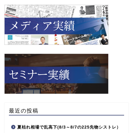
最近の投稿
夏枯れ相場で乱高下(8/3～8/7の225先物シストレ）