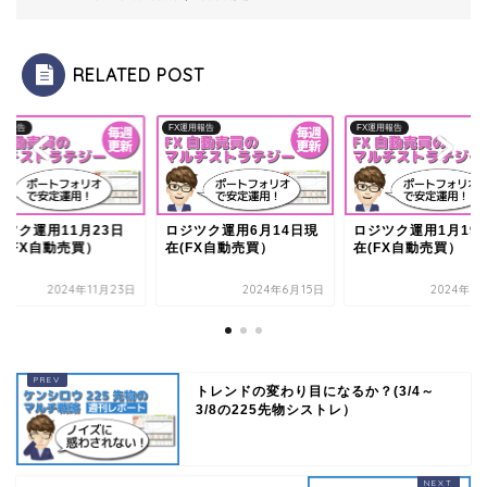
RELATED POST
運用報告
FX運用報告
FX運用報告
ジツク運用11月23日
ロジツク運用6月14日現
ロジツク運用1月19
在(FX自動売買）
在(FX自動売買）
在(FX自動売買）
2024年11月23日
2024年6月15日
2024年1
トレンドの変わり目になるか？(3/4～
3/8の225先物シストレ）