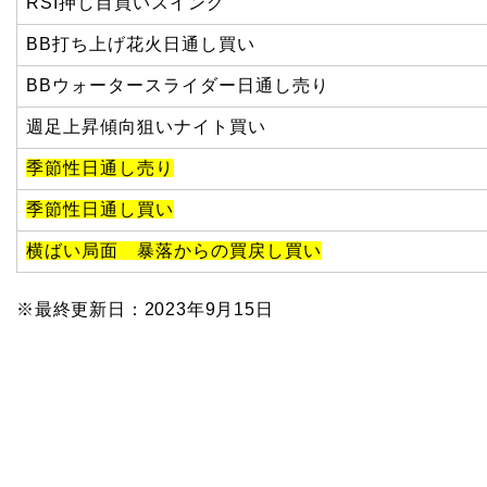
RSI押し目買いスイング
BB打ち上げ花火日通し買い
BBウォータースライダー日通し売り
週足上昇傾向狙いナイト買い
季節性日通し売り
季節性日通し買い
横ばい局面 暴落からの買戻し買い
※最終更新日：2023年9月15日
１日３分 年利１６０％を実現した投
資法