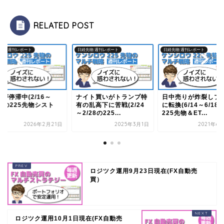
RELATED POST
先物 週刊レポート
日経先物 週刊レポート
日経先物 週刊レポート
が停滞中(2/16～
ナイト買いがトランプ特
日中売りが炸裂しプ
20の225先物シスト
有の乱高下に苦戦(2/24
に転換(6/14～6/18
）
～2/28の225...
225先物＆ET...
2026年2月21日
2025年3月1日
2021年6
ロジツク運用9月23日現在(FX自動売
買）
ロジツク運用10月1日現在(FX自動売