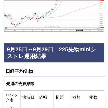
9月25日～9月29日 225先物miniシ
ストレ運用結果
日経平均先物
先週の売買結果
ロジッ
決済日
値幅
損益
種類
枚数
ク名