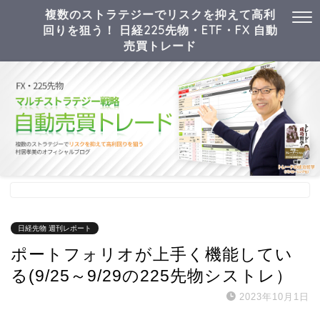
複数のストラテジーでリスクを抑えて高利
回りを狙う！ 日経225先物・ETF・FX 自動
売買トレード
日経先物 週刊レポート
ポートフォリオが上手く機能してい
る(9/25～9/29の225先物シストレ）
2023年10月1日