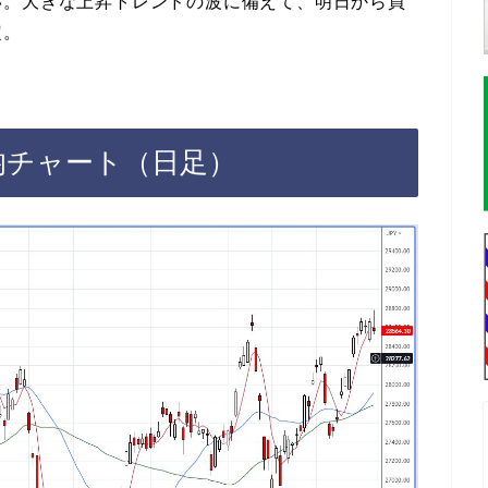
い。大きな上昇トレンドの波に備えて、明日から買
定。
平均チャート（日足）