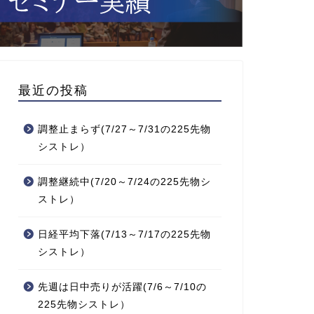
最近の投稿
調整止まらず(7/27～7/31の225先物
シストレ）
調整継続中(7/20～7/24の225先物シ
ストレ）
日経平均下落(7/13～7/17の225先物
シストレ）
先週は日中売りが活躍(7/6～7/10の
225先物シストレ）