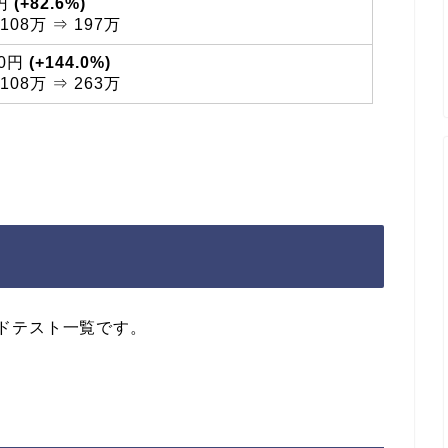
0円
(+82.6%)
08万 ⇒ 197万
00円
(+144.0%)
08万 ⇒ 263万
ワードテスト一覧です。