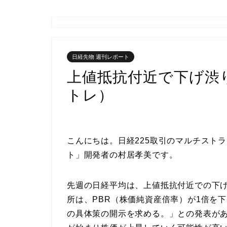
日経先物 週刊レポート
上値抵抗付近で下げ渋り(4
トレ）
こんにちは。日経225取引のマルチストラテ
ト」開発者の村居孝美です。
先週の日経平均は、上値抵抗付近での下
所は、PBR（株価純資産倍率）が1倍を
の具体策の開示を求める。」との発表が