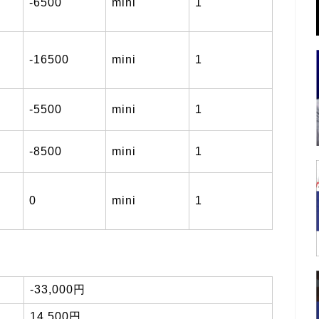
-6500
mini
1
-16500
mini
1
-5500
mini
1
-8500
mini
1
0
mini
1
-33,000円
14,500円