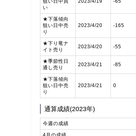
狙い日中買
2023/4/19
-65
い
★下落傾向
狙い日中売
2023/4/20
-165
り
★下り竜ナ
2023/4/20
-55
イト売り
★季節性日
2023/4/21
-85
通し売り
★下落傾向
狙い日中売
2023/4/21
0
り
通算成績(2023年)
今週の成績
4月の成績