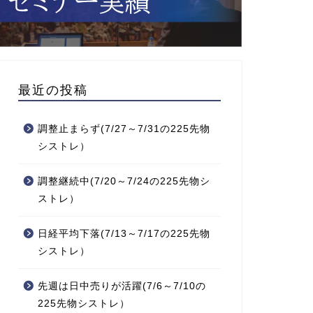
最近の投稿
調整止まらず(7/27～7/31の225先物
シストレ）
調整継続中(7/20～7/24の225先物シ
ストレ）
日経平均下落(7/13～7/17の225先物
シストレ）
先週は日中売りが活躍(7/6～7/10の
225先物シストレ）