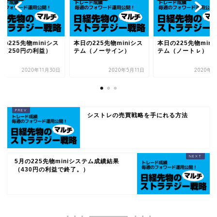
の225先物miniシス
本日の225先物miniシス
本日の225先物mini
ム（250円の利益）
テム（ノーサイン）
テム（ノートㇾ）
2020年11月30日
2020年5月11日
2020年9
シストレの売買戦略を手にれる方法
5月の225先物miniシステム成績結果
（430円の利益で終了。）