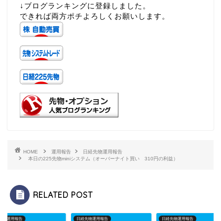
↓ブログランキングに登録しました。
できれば両方ポチよろしくお願いします。
HOME
運用報告
日経先物運用報告
本日の225先物miniシステム（オーバーナイト買い 310円の利益）
RELATED POST
先物運用報告
日経先物運用報告
日経先物運用報告