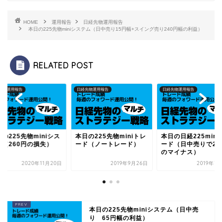
HOME
運用報告
日経先物運用報告
本日の225先物miniシステム（日中売り15円幅+スイング売り240円幅の利益）
RELATED POST
先物運用報告
日経先物運用報告
日経先物運用報告
の225先物miniシス
本日の225先物miniトレ
本日の日経225mini
ム（260円の損失）
ード（ノートレード）
ード（日中売りで25
のマイナス）
2020年11月20日
2019年9月26日
2019年7
本日の225先物miniシステム（日中売
り 65円幅の利益）