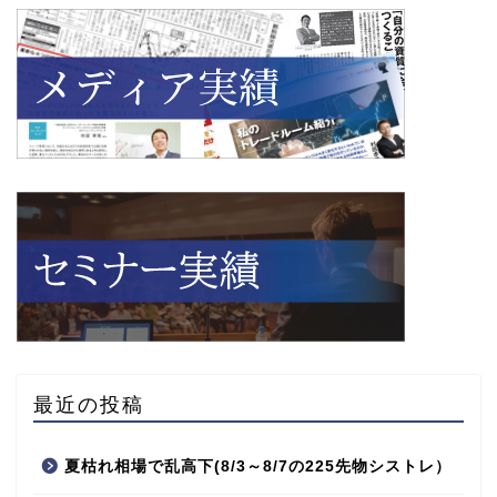
最近の投稿
夏枯れ相場で乱高下(8/3～8/7の225先物シストレ）