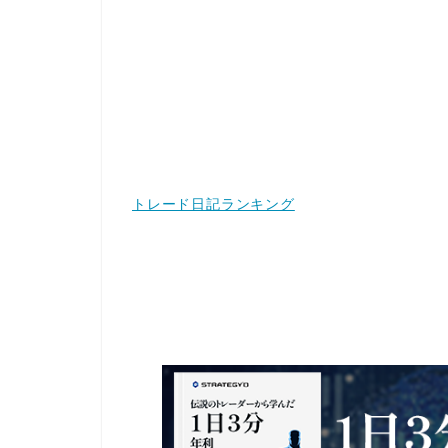
トレード日記ランキング
１日３分 年利１