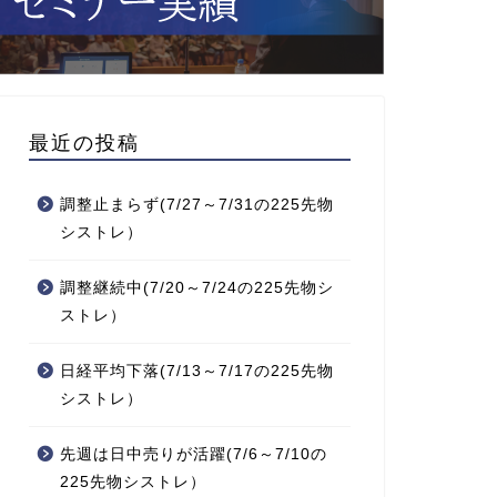
最近の投稿
調整止まらず(7/27～7/31の225先物
シストレ）
調整継続中(7/20～7/24の225先物シ
ストレ）
日経平均下落(7/13～7/17の225先物
シストレ）
先週は日中売りが活躍(7/6～7/10の
225先物シストレ）