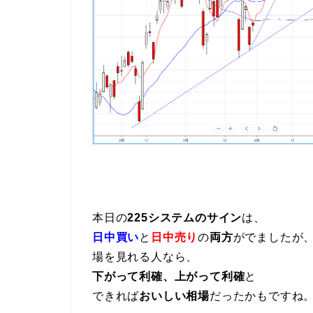
本日の
225システムのサイン
は、
日中買い
と
日中売り
の
両方
がでましたが
場を見れる人なら、
下がって利確、上がって利確
と
できれば
おいしい相場
だったかもですね