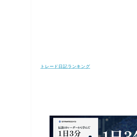
トレード日記ランキング
１日３分 年利１