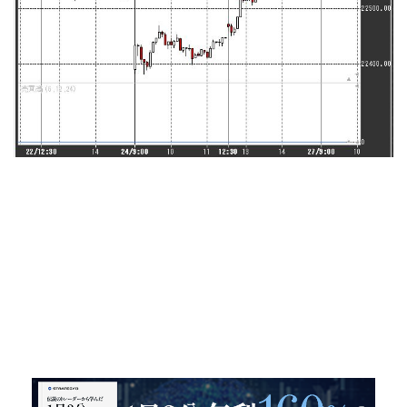
１日３分 年利１６０％を実現した投
資法