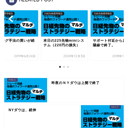
先物運用報告
日経先物運用報告
日経先物運用報告
イング手法の買いが続
本日の225先物miniシス
サポート付近から反
テム（220円の損失）
陽線で終了。
2019年6月24日
2020年12月3日
2018年10
昨夜のＮＹダウは上髭で終了
NYダウは、続伸